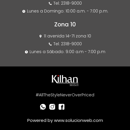
Tel: 2318-9000
Lunes a Domingo: 10:00 a.m. - 7:00 p.m.
Zona 10
11 avenida 14-71 zona 10
Tel: 2318-9000
Lunes a Sábado: 9:00 a.m - 7:00 p.m
#AllTheStyleNeverOverPriced
Powered by
www.solucionweb.com