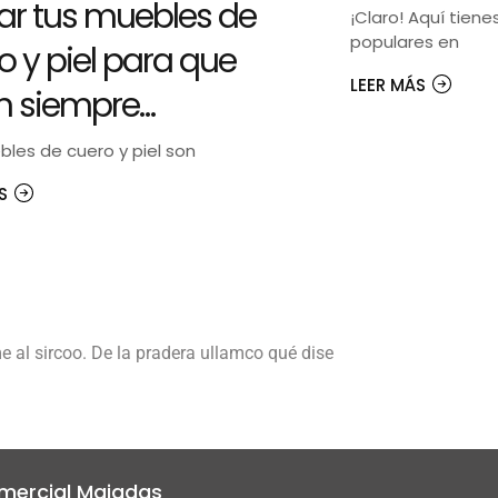
ar tus muebles de
¡Claro! Aquí tien
populares en
o y piel para que
LEER MÁS
n siempre…
les de cuero y piel son
ÁS
me al sircoo. De la pradera ullamco qué dise
mercial Majadas