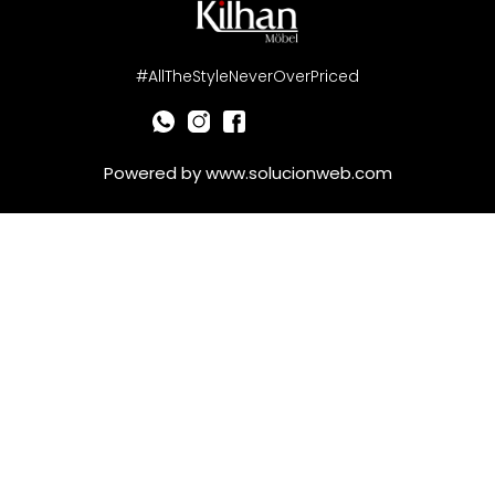
#AllTheStyleNeverOverPriced
Powered by
www.solucionweb.com